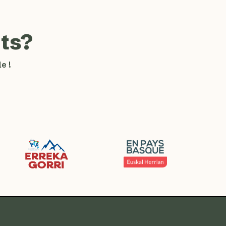
ts?
e !