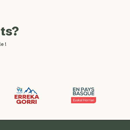
ts?
e !