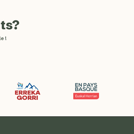
ts?
e !