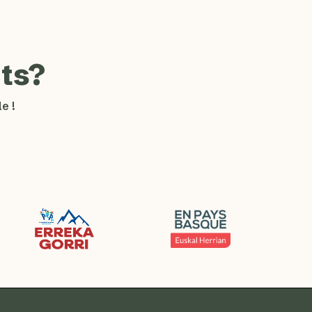
ts?
e !