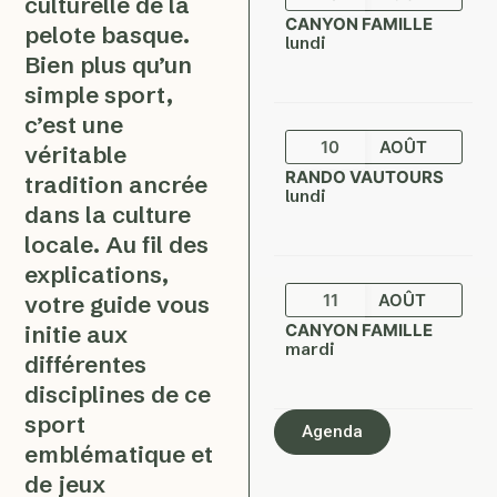
culturelle de la
CANYON FAMILLE
pelote basque.
lundi
Bien plus qu’un
simple sport,
c’est une
10
AOÛT
véritable
RANDO VAUTOURS
tradition ancrée
lundi
dans la culture
locale. Au fil des
explications,
11
AOÛT
votre guide vous
CANYON FAMILLE
initie aux
mardi
différentes
disciplines de ce
sport
Agenda
emblématique et
de jeux