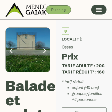
Planning
LOCALITÉ
Osses
Prix
TARIF ADULTE :
20€
TARIF RÉDUIT*:
16€
Balade
* tarif réduit
enfant (-10 ans)
groupes/familles
et
+4 personnes