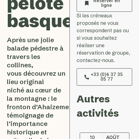
pelote
Réserver en
ligne
basque
Si les créneaux
proposés ne vous
correspondent pas ou
si vous souhaitez
Après une jolie
réaliser une
balade pédestre à
réservation de groupe,
travers les
contactez-nous.
collines,
vous découvrez un
+33 (0)6 37 35
05 77
lieu original
niché au cœur de
Autres
la montagne : le
fronton d’Ahaizemendi,
activités
témoignage de
l’importance
historique et
10
AOÛT