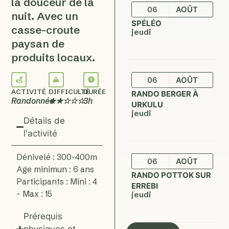
la douceur de la
06
AOÛT
nuit. Avec un
SPÉLÉO
casse-croute
jeudi
paysan de
produits locaux.
06
AOÛT
ACTIVITÉ
DIFFICULTÉ
DURÉE
RANDO BERGER À
Randonnée
★★☆☆☆
3h
URKULU
jeudi
Détails de
l'activité
Dénivelé : 300-400m
06
AOÛT
Age minimun : 6 ans
RANDO POTTOK SUR
Participants : Mini : 4
ERREBI
– Max : 15
jeudi
Prérequis
physiques et