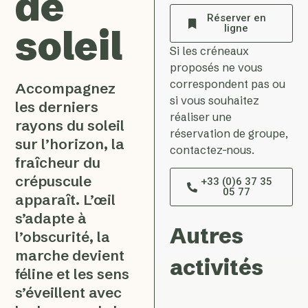
de
Réserver en
soleil
ligne
Si les créneaux
proposés ne vous
correspondent pas ou
Accompagnez
si vous souhaitez
les derniers
réaliser une
rayons du soleil
réservation de groupe,
sur l’horizon, la
contactez-nous.
fraîcheur du
crépuscule
+33 (0)6 37 35
05 77
apparaît. L’œil
s’adapte à
Autres
l’obscurité, la
marche devient
activités
féline et les sens
s’éveillent avec