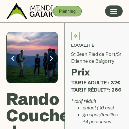
Planning
LOCALITÉ
St Jean Pied de Port/St
Etienne de Baigorry
Prix
TARIF ADULTE :
32€
TARIF RÉDUIT*:
26€
Rando
* tarif réduit
enfant (-10 ans)
Coucher
groupes/familles
+4 personnes