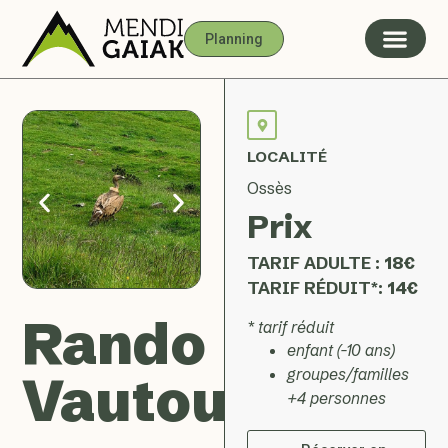
Planning
LOCALITÉ
Ossès
Prix
TARIF ADULTE :
18€
TARIF RÉDUIT*:
14€
Rando
* tarif réduit
enfant (-10 ans)
groupes/familles
Vautours
+4 personnes