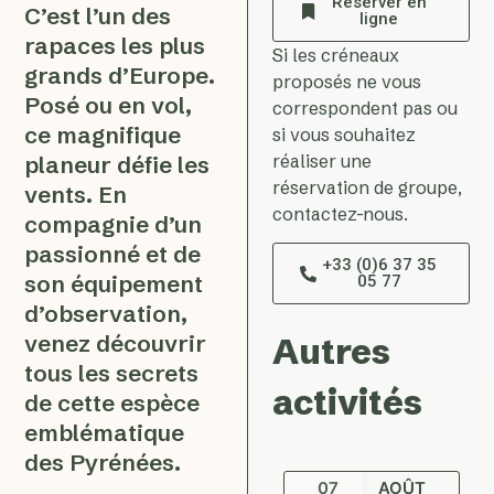
Réserver en
C’est l’un des
ligne
rapaces les plus
Si les créneaux
grands d’Europe.
proposés ne vous
Posé ou en vol,
correspondent pas ou
ce magnifique
si vous souhaitez
réaliser une
planeur défie les
réservation de groupe,
vents. En
contactez-nous.
compagnie d’un
passionné et de
+33 (0)6 37 35
son équipement
05 77
d’observation,
venez découvrir
Autres
tous les secrets
activités
de cette espèce
emblématique
des Pyrénées.
07
AOÛT