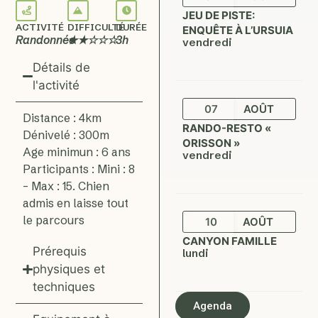
JEU DE PISTE:
ACTIVITÉ
DIFFICULTÉ
DURÉE
ENQUÊTE À L’URSUIA
Randonnée
★★☆☆☆
3h
vendredi
Détails de
l'activité
07
AOÛT
Distance : 4km
RANDO-RESTO «
Dénivelé : 300m
ORISSON »
Age minimun : 6 ans
vendredi
Participants : Mini : 8
– Max : 15. Chien
admis en laisse tout
le parcours
10
AOÛT
CANYON FAMILLE
Prérequis
lundi
physiques et
techniques
Agenda