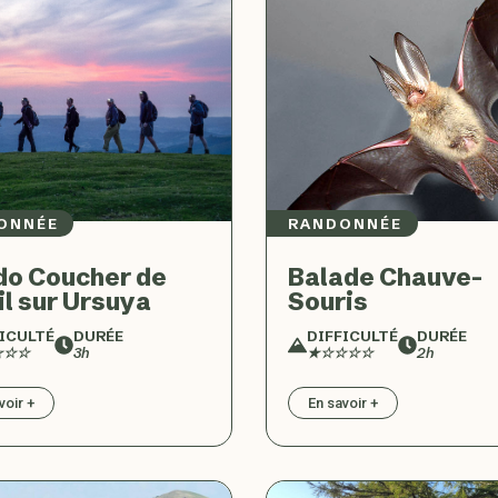
ONNÉE
RANDONNÉE
o Coucher de
Balade Chauve-
il sur Ursuya
Souris
ICULTÉ
DURÉE
DIFFICULTÉ
DURÉE
☆☆☆
3h
★☆☆☆☆
2h
voir +
En savoir +