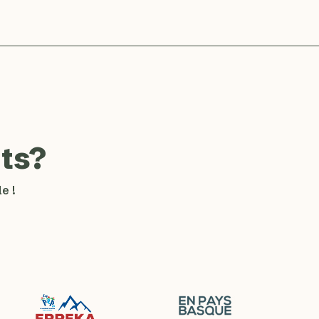
ts?
e !