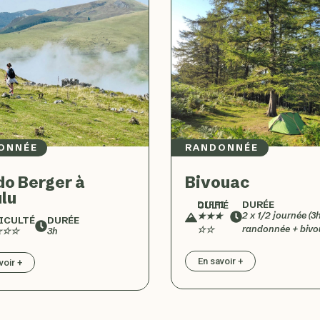
ONNÉE
RANDONNÉE
o Berger à
Bivouac
lu
DURÉE
DIFFICULTÉ
2 x 1/2 journée (3
★★★
ICULTÉ
DURÉE
randonnée + bivo
☆☆
☆☆☆
3h
En savoir +
voir +