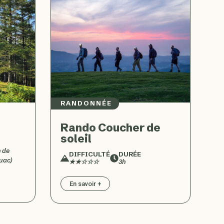
RANDONNÉE
Rando Coucher de
soleil
h de
DIFFICULTÉ
DURÉE
uac)
★★☆☆☆
3h
En savoir +