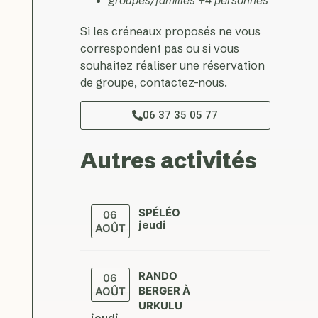
Si les créneaux proposés ne vous
correspondent pas ou si vous
souhaitez réaliser une réservation
de groupe, contactez-nous.
06 37 35 05 77
Autres activités
SPÉLÉO
06
jeudi
AOÛT
RANDO
06
BERGER À
AOÛT
URKULU
jeudi