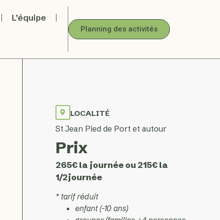
L’équipe
Planning des activités
LOCALITÉ
St Jean Pied de Port et autour
Prix
265€ la journée ou 215€ la
1/2journée
* tarif réduit
enfant (-10 ans)
groupes/familles +4 personnes