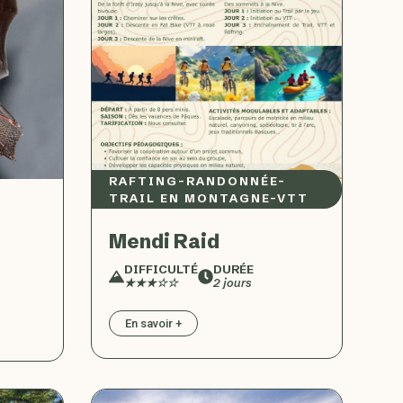
RAFTING
–
RANDONNÉE
–
TRAIL EN MONTAGNE
–
VTT
Mendi Raid
DIFFICULTÉ
DURÉE
★★★☆☆
2 jours
En savoir +