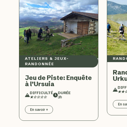
ATELIERS & JEUX
–
RAND
RANDONNÉE
Rand
Jeu de Piste: Enquête
Urku
à l’Ursuia
DIFF
★★
DIFFICULTÉ
DURÉE
★☆☆☆☆
3h
En sa
En savoir +