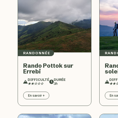
RANDONNÉE
RAND
Rando Pottok sur
Rand
Errebi
sole
DIFFICULTÉ
DURÉE
DIFF
★★☆☆☆
3h
★★
En savoir +
En sa