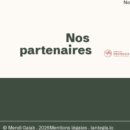
No
Nos
partenaires
© Mendi Gaiak . 2026
Mentions légales
.
lantegia.io