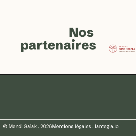
Nos
partenaires
© Mendi Gaiak . 2026
Mentions légales
.
lantegia.io