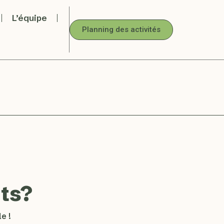
L’équipe
Planning des activités
ts?
e !