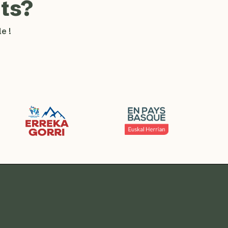
ts?
e !