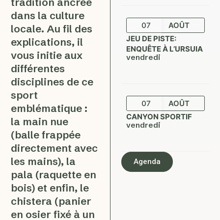
tradition ancrée
dans la culture
07
AOÛT
locale. Au fil des
JEU DE PISTE:
explications, il
ENQUÊTE À L’URSUIA
vous initie aux
vendredi
différentes
disciplines de ce
sport
07
AOÛT
emblématique :
CANYON SPORTIF
la main nue
vendredi
(balle frappée
directement avec
les mains), la
Agenda
pala (raquette en
bois) et enfin, le
chistera (panier
en osier fixé à un