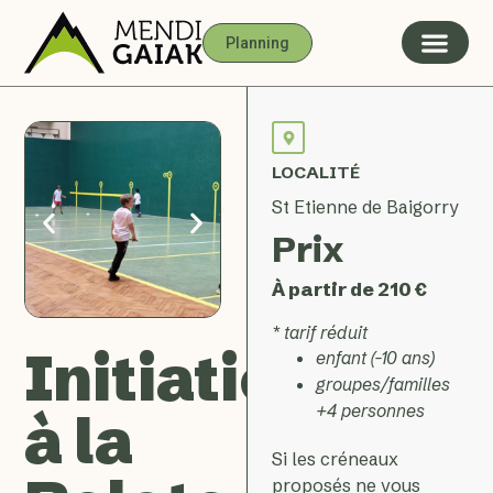
Planning
LOCALITÉ
St Etienne de Baigorry
Prix
À partir de 210 €
* tarif réduit
Initiation
enfant (-10 ans)
groupes/familles
+4 personnes
à la
Si les créneaux
proposés ne vous