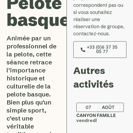
Pelote
correspondent pas ou
si vous souhaitez
basque
réaliser une
réservation de groupe,
contactez-nous.
Animée par un
professionnel de
+33 (0)6 37 35
05 77
la pelote, cette
séance retrace
Autres
l’importance
historique et
activités
culturelle de la
pelote basque.
Bien plus qu’un
07
AOÛT
simple sport,
CANYON FAMILLE
c’est une
vendredi
véritable