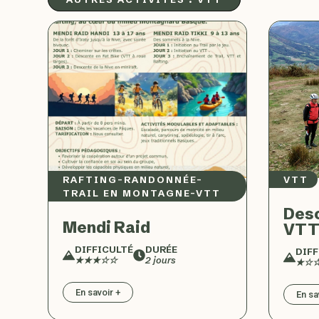
RAFTING
–
RANDONNÉE
–
VTT
TRAIL EN MONTAGNE
–
VTT
Desc
Mendi Raid
VTT
DIFFICULTÉ
DURÉE
DIFF
★★★☆☆
2 jours
★☆☆
En savoir +
En sa