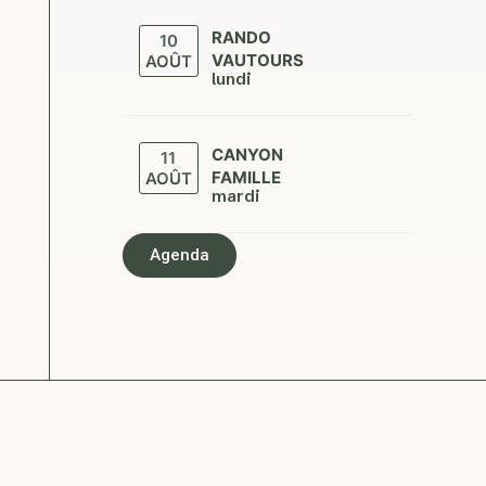
RANDO
10
VAUTOURS
AOÛT
lundi
CANYON
11
FAMILLE
AOÛT
mardi
Agenda