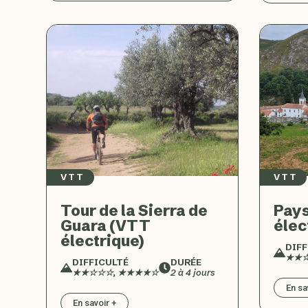
VTT
VTT
Tour de la Sierra de
Pay
Guara (VTT
élec
électrique)
DIFF
★★
DIFFICULTÉ
DURÉE
★★☆☆☆, ★★★★☆
2 à 4 jours
En sa
En savoir +