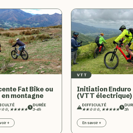
VTT
ente Fat Bike ou
Initiation Enduro
 en montagne
(VTT électrique)
ICULTÉ
DURÉE
DIFFICULTÉ
DUR
☆☆, ★★★★★
3-4h
★★☆☆☆, ★★★★★
3h
voir +
En savoir +