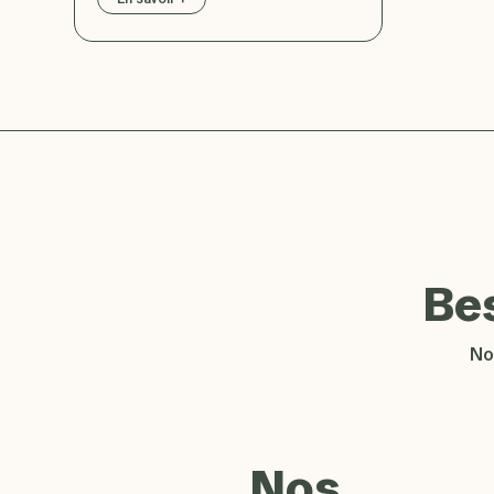
Be
No
Nos