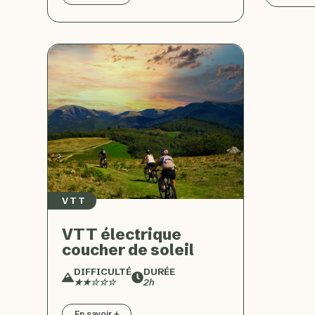
VTT
VTT électrique
coucher de soleil
DIFFICULTÉ
DURÉE
★★☆☆☆
2h
En savoir +