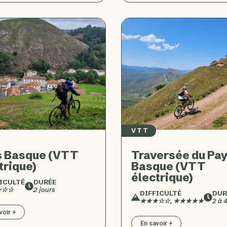
VTT
s Basque (VTT
Traversée du Pa
trique)
Basque (VTT
électrique)
ICULTÉ
DURÉE
☆☆☆
2 jours
DIFFICULTÉ
DUR
★★★☆☆, ★★★★★
2 à 
voir +
En savoir +