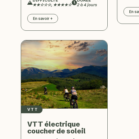
★★☆☆☆, ★★★★☆
2 à 4 jours
En sa
En savoir +
VTT
VTT électrique
coucher de soleil