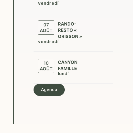
vendredi
RANDO-
07
RESTO «
AOÛT
ORISSON »
vendredi
CANYON
10
FAMILLE
AOÛT
lundi
Agenda