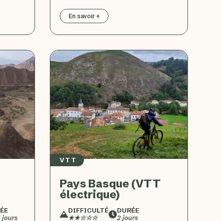
En savoir +
VTT
Pays Basque (VTT
électrique)
ÉE
DIFFICULTÉ
DURÉE
4 jours
★★☆☆☆
2 jours