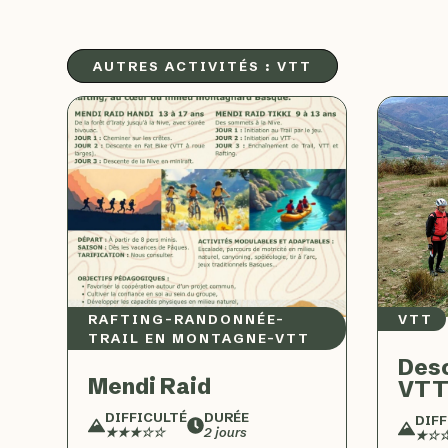
AUTRES ACTIVITÉS :
VTT
RAFTING
–
RANDONNÉE
–
VTT
TRAIL EN MONTAGNE
–
VTT
Desc
Mendi Raid
VTT
DIFFICULTÉ
DURÉE
DIFF
★★★☆☆
2 jours
★☆☆