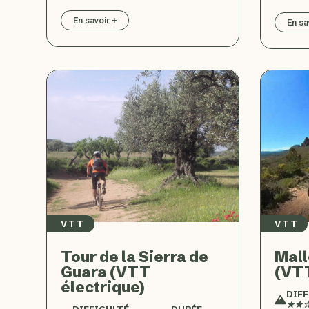
En savoir +
En sa
VTT
VTT
Tour de la Sierra de
Mall
Guara (VTT
(VTT
électrique)
DIFF
★★☆
DIFFICULTÉ
DURÉE