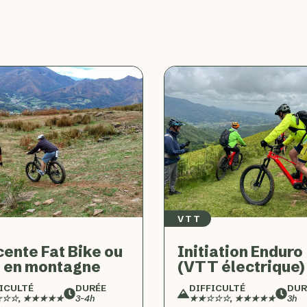
VTT
ente Fat Bike ou
Initiation Enduro
 en montagne
(VTT électrique)
ICULTÉ
DURÉE
DIFFICULTÉ
DUR
☆☆, ★★★★★
3-4h
★★☆☆☆, ★★★★★
3h