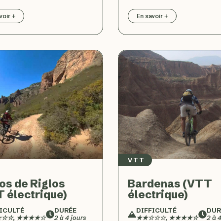
voir +
En savoir +
VTT
os de Riglos
Bardenas (VTT
 électrique)
électrique)
ICULTÉ
DURÉE
DIFFICULTÉ
DUR
☆☆, ★★★★☆
2 à 4 jours
★★☆☆☆, ★★★★☆
2 à 