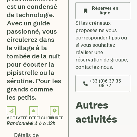
est un condensé
Réserver en
ligne
de technologie.
Avec un guide
Si les créneaux
proposés ne vous
passionné, vous
correspondent pas ou
circulerez dans
si vous souhaitez
le village à la
réaliser une
tombée de la nuit
réservation de groupe,
pour écouter la
contactez-nous.
pipistrelle ou la
sérotine. Pour les
+33 (0)6 37 35
05 77
grands comme
les petits.
Autres
activités
ACTIVITÉ
DIFFICULTÉ
DURÉE
Randonnée
★☆☆☆☆
2h
Détails de