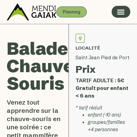
Planning
Balade
LOCALITÉ
Saint Jean Pied de Port
Chauve-
Prix
Souris
TARIF ADULTE :
5€
Gratuit pour enfant
< 6 ans
Venez tout
* tarif réduit
apprendre sur la
enfant (-10 ans)
chauve-souris en
groupes/familles
une soirée : ce
+4 personnes
petit mammifère