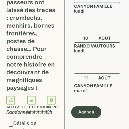
passeurs ont
CANYON FAMILLE
laissé des traces
lundi
: cromlechs,
menhirs, bornes
frontières,
10
AOÛT
postes de
RANDO VAUTOURS
chasse… Pour
lundi
comprendre
notre histoire en
découvrant de
11
AOÛT
magnifiques
CANYON FAMILLE
paysages !
mardi
ACTIVITÉ
DIFFICULTÉ
DURÉE
Randonnée
★★☆☆☆
3h
Agenda
Détails de