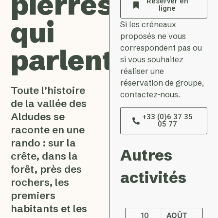
pierres
Réserver en
ligne
qui
Si les créneaux
proposés ne vous
correspondent pas ou
parlent…
si vous souhaitez
réaliser une
réservation de groupe,
Toute l’histoire
contactez-nous.
de la vallée des
Aldudes se
+33 (0)6 37 35
05 77
raconte en une
rando : sur la
Autres
crête, dans la
forêt, près des
activités
rochers, les
premiers
habitants et les
10
AOÛT