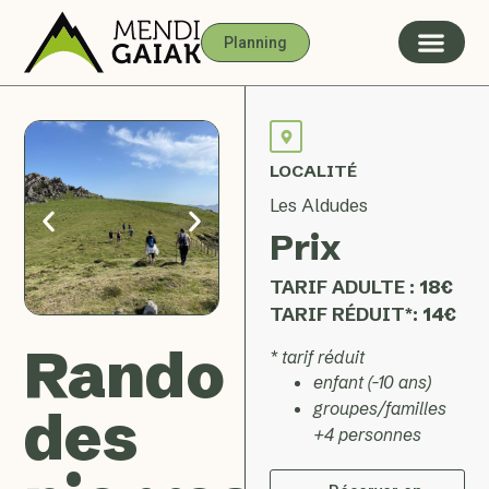
Planning
LOCALITÉ
Les Aldudes
Prix
TARIF ADULTE :
18€
TARIF RÉDUIT*:
14€
Rando
* tarif réduit
enfant (-10 ans)
groupes/familles
des
+4 personnes