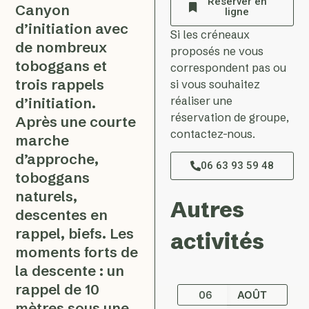
Réserver en
Canyon
ligne
d’initiation avec
Si les créneaux
de nombreux
proposés ne vous
toboggans et
correspondent pas ou
trois rappels
si vous souhaitez
réaliser une
d’initiation.
réservation de groupe,
Après une courte
contactez-nous.
marche
d’approche,
06 63 93 59 48
toboggans
naturels,
Autres
descentes en
rappel, biefs. Les
activités
moments forts de
la descente : un
rappel de 10
06
AOÛT
mètres sous une