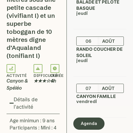
BALADE ET PELOTE
petite cascade
BASQUE
jeudi
(vivifiant !) et un
superbe
toboggan de 10
mètres digne
06
AOÛT
d’Aqualand
RANDO COUCHER DE
(tonifiant !)
SOLEIL
jeudi
ACTIVITÉ
DIFFICULTÉ
DURÉE
Canyon &
★★★☆☆
4h
Spéléo
07
AOÛT
CANYON FAMILLE
Détails de
vendredi
l'activité
Age minimun : 9 ans
Agenda
Participants : Mini : 4