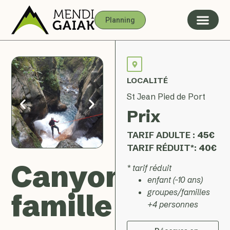
Planning
LOCALITÉ
St Jean Pied de Port
Prix
TARIF ADULTE :
45€
TARIF RÉDUIT*:
40€
Canyon
* tarif réduit
enfant (-10 ans)
groupes/familles
famille
+4 personnes