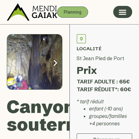
Planning
LOCALITÉ
St Jean Pied de Port
Prix
TARIF ADULTE :
65€
TARIF RÉDUIT*:
60€
Canyon
* tarif réduit
enfant (-10 ans)
groupes/familles
souterrain
+4 personnes