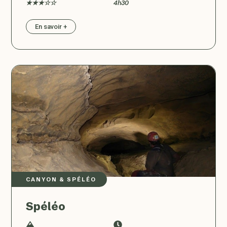
★★★☆☆
4h30
En savoir +
CANYON & SPÉLÉO
Spéléo