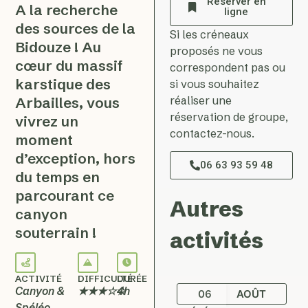
Réserver en
A la recherche
ligne
des sources de la
Si les créneaux
Bidouze ! Au
proposés ne vous
cœur du massif
correspondent pas ou
karstique des
si vous souhaitez
réaliser une
Arbailles, vous
réservation de groupe,
vivrez un
contactez-nous.
moment
d’exception, hors
06 63 93 59 48
du temps en
parcourant ce
Autres
canyon
souterrain !
activités
ACTIVITÉ
DIFFICULTÉ
DURÉE
Canyon &
★★★☆☆
4h
06
AOÛT
Spéléo