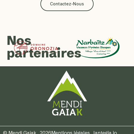
Contactez-Nous
Nos
partenaires
© Mendi Gaiak . 2026
Mentions légales
.
lantegia.io