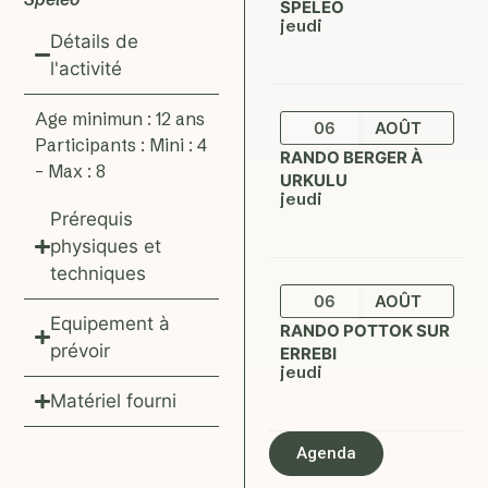
SPÉLÉO
jeudi
Détails de
l'activité
Age minimun : 12 ans
06
AOÛT
Participants : Mini : 4
RANDO BERGER À
– Max : 8
URKULU
jeudi
Prérequis
physiques et
techniques
06
AOÛT
Equipement à
RANDO POTTOK SUR
prévoir
ERREBI
jeudi
Matériel fourni
Agenda