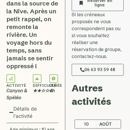
Réserver en
dans la source de
ligne
la Nive. Après un
Si les créneaux
petit rappel, on
proposés ne vous
remonte la
correspondent pas ou
rivière. Un
si vous souhaitez
voyage hors du
réaliser une
réservation de groupe,
temps, sans
contactez-nous.
jamais se sentir
oppressé !
06 63 93 59 48
Autres
ACTIVITÉ
DIFFICULTÉ
DURÉE
Canyon &
★★☆☆☆
4h
Spéléo
activités
Détails de
l'activité
10
AOÛT
Age minimun : 10 ans